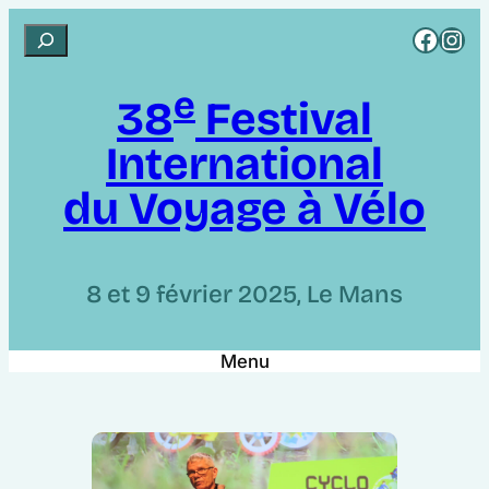
Aller
Rejoignez CCI sur Facebook
Rejoignez CCI sur Instagram
R
au
e
contenu
e
c
38
Festival
h
International
e
r
du Voyage à Vélo
c
h
e
8 et 9 février 2025, Le Mans
r
Menu