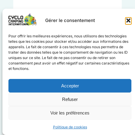
Film en français
Gérer le consentement
4 000 km en couple et en gravel de la
Pour offrir les meilleures expériences, nous utilisons des technologies
France au Maroc, via l’Espagne et le
telles que les cookies pour stocker et/ou accéder aux informations des
Portugal
appareils. Le fait de consentir à ces technologies nous permettra de
traiter des données telles que le comportement de navigation ou les ID
uniques sur ce site. Le fait de ne pas consentir ou de retirer son
En savoir plus
consentement peut avoir un effet négatif sur certaines caractéristiques
et fonctions.
Acheter mes billets
Accepter
Voir les activités
Voir les exposants
Refuser
Partagez le #festivalduvoyageavelo sur
Voir les préférences
Politique de cookies
#cyclocampinginternational