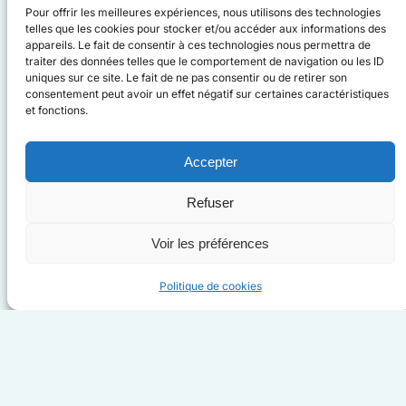
Pour offrir les meilleures expériences, nous utilisons des technologies
mon arrêt à Bordeaux, dans le centre de
telles que les cookies pour stocker et/ou accéder aux informations des
rééducation où j’avais fait ma propre
appareils. Le fait de consentir à ces technologies nous permettra de
traiter des données telles que le comportement de navigation ou les ID
rééducation 20 ans plus tôt. C’était une étape
uniques sur ce site. Le fait de ne pas consentir ou de retirer son
symbolique et émouvante. J’ai eu
consentement peut avoir un effet négatif sur certaines caractéristiques
et fonctions.
l’opportunité de rencontrer des personnes en
situation de handicap et en rééducation,
Accepter
comme je l’avais été à une autre époque. Je
leur ai parlé de mon parcours, de mes défis,
Refuser
et de ce périple que j’étais en train de
réaliser. Mon objectif était simple : leur
Voir les préférences
remonter le moral, leur montrer que tout est
possible et leur donner l’envie de se
Politique de cookies
dépasser eux-mêmes.
Ce voyage n’a pas été seulement une
performance sportive à mon échelle, mais
aussi une expérience riche en émotions et