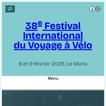
Aller
Rejoignez CCI sur Facebook
Rejoignez CCI sur Instagram
R
au
e
contenu
e
c
38
Festival
h
International
e
r
du Voyage à Vélo
c
h
e
8 et 9 février 2025, Le Mans
r
Menu