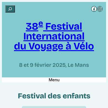
Aller
Rejoignez CCI sur Facebook
Rejoignez CCI sur Instagram
R
au
e
contenu
e
c
38
Festival
h
International
e
r
du Voyage à Vélo
c
h
e
8 et 9 février 2025, Le Mans
r
Menu
Festival des enfants