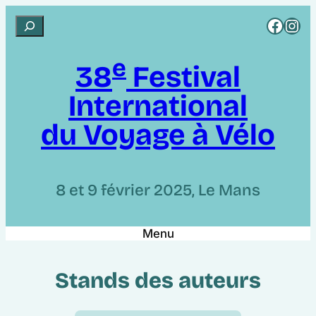
Aller
Rejoignez CCI sur Facebook
Rejoignez CCI sur Instagram
R
au
e
contenu
e
c
38
Festival
h
International
e
r
du Voyage à Vélo
c
h
e
8 et 9 février 2025, Le Mans
r
Menu
Stands des auteurs