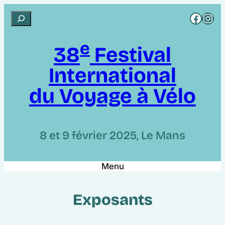
Aller
Rejoignez CCI sur Facebook
Rejoignez CCI sur Instagram
R
au
e
contenu
e
c
38
Festival
h
International
e
r
du Voyage à Vélo
c
h
e
8 et 9 février 2025, Le Mans
r
Menu
Exposants