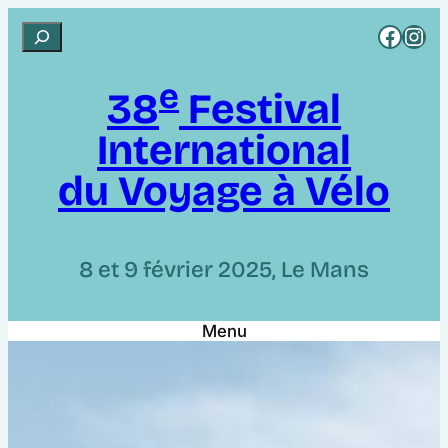
Aller
Rejoignez CCI sur Facebook
Rejoignez CCI sur Instagram
R
au
e
contenu
e
c
38
Festival
h
International
e
r
du Voyage à Vélo
c
h
e
8 et 9 février 2025, Le Mans
r
Menu