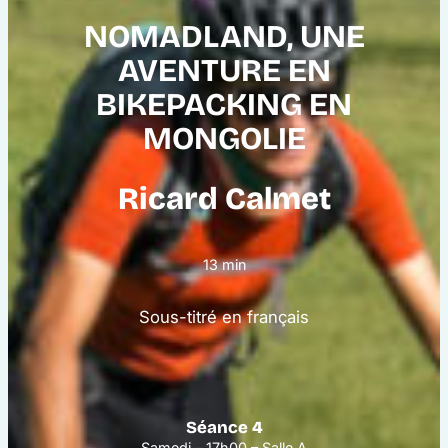
NOMADLAND, UNE
AVENTURE EN
BIKEPACKING EN
MONGOLIE
Ricard Calmet
13 min
Sous-titré en français
Séance 4
Samedi – 17h00 – Salle A