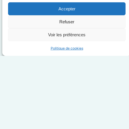
Accepter
Refuser
Cliquez pour accepter les cookies
marketing et activer ce contenu
Voir les préférences
Politique de cookies