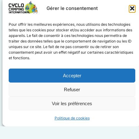
plissées aux flagrances de Rotorua, tout dans
Gérer le consentement
ce voyage nous a sensibilisé à la poésie
chromatique et à la démesure.
Pour offrir les meilleures expériences, nous utilisons des technologies
Une aventure vécue à deux , nous
telles que les cookies pour stocker et/ou accéder aux informations des
permettant d’échanger, de partager, de
appareils. Le fait de consentir à ces technologies nous permettra de
souffrir, de nous découvrir mais surtout de
traiter des données telles que le comportement de navigation ou les ID
uniques sur ce site. Le fait de ne pas consentir ou de retirer son
nous exclamer que notre terre est d’une
consentement peut avoir un effet négatif sur certaines caractéristiques
incommensurable beauté.
et fonctions.
Accepter
BIO EXPRESS
Refuser
Antoine
, 62 ans marié avec 5 enfants,
chirurgien en activité, ayant découvert le
Voir les préférences
voyage à vélo en 2015 (descente de la Loire).
il est sportif, aime l’aventure et la découverte.
Politique de cookies
Fabienne
, 60 ans, mariée avec 5 enfants,
psychiatre en activité, a découvert le vélo en