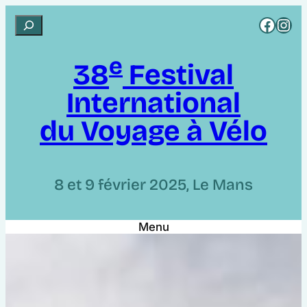
Aller
Rejoignez CCI sur Facebook
Rejoignez CCI sur Instagram
R
au
e
contenu
e
c
38
Festival
h
International
e
r
du Voyage à Vélo
c
h
e
8 et 9 février 2025, Le Mans
r
Menu