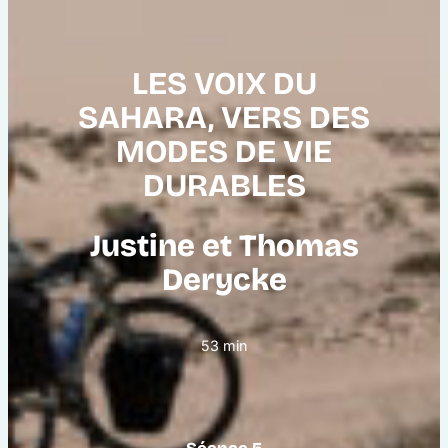
LES VOIX DU
SAHARA, VERS DES
MODES DE VIE
DURABLES
Justine et Thomas
Derycke
53 min