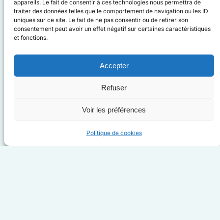
appareils. Le fait de consentir à ces technologies nous permettra de
animent.
traiter des données telles que le comportement de navigation ou les ID
uniques sur ce site. Le fait de ne pas consentir ou de retirer son
Passionné depuis toujours par l’aventure,
consentement peut avoir un effet négatif sur certaines caractéristiques
et fonctions.
d’abord sportive et par la suite documentaire
et culturelle,
Thomas
a fait ses premières
armes au travers de « défis », tels la
Accepter
traversée des Vosges, du Salar d’Uyuni à
Refuser
pied ou de la Patagonie en auto-stop et sans
argent. Par la suite, la rencontre avec sa
Voir les préférences
compagne Justine lui a donné le goût des
voyages où l’on apprend à s’oublier au profit
Politique de cookies
des rencontres ou d’une cause. Depuis cinq
ans, ils réalisent des voyages documentaires
en faveur de l’environnement et sa
préservation. La France à rollers pour
promouvoir le voyage local, Paris-Dakar à
vélo pour documenter les initiatives
environnementales sahariennes ou l’Europe