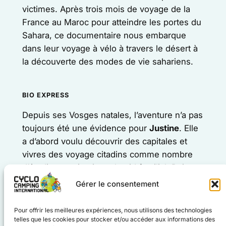
victimes. Après trois mois de voyage de la
France au Maroc pour atteindre les portes du
Sahara, ce documentaire nous embarque
dans leur voyage à vélo à travers le désert à
la découverte des modes de vie sahariens.
BIO EXPRESS
Depuis ses Vosges natales, l’aventure n’a pas
toujours été une évidence pour
Justine
. Elle
a d’abord voulu découvrir des capitales et
vivres des voyage citadins comme nombre
d’étudiants qui quittent le nid familial. Puis, en
stage dans un hôtel chilien, la rencontre avec
Gérer le consentement
Thomas l’a initié aux voyages hors des
sentiers battus. Depuis, ils parcourent les
Pour offrir les meilleures expériences, nous utilisons des technologies
sentiers à la recherche de récits qui les
telles que les cookies pour stocker et/ou accéder aux informations des