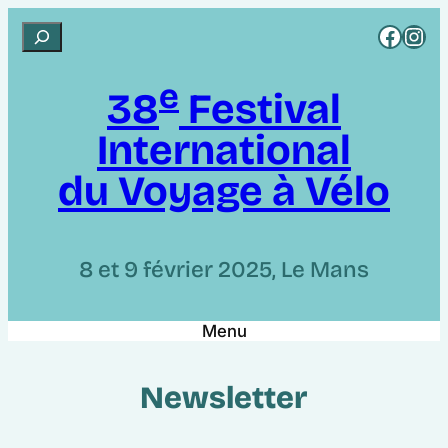
Aller
Rejoignez CCI sur Facebook
Rejoignez CCI sur Instagram
R
au
e
contenu
e
c
38
Festival
h
International
e
r
du Voyage à Vélo
c
h
e
8 et 9 février 2025, Le Mans
r
Menu
Newsletter