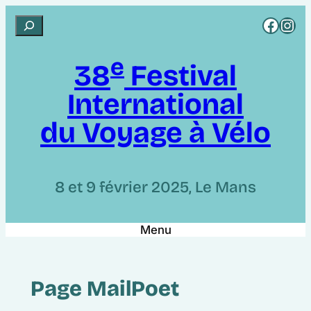
Aller
Rejoignez CCI sur Facebook
Rejoignez CCI sur Instagram
R
au
e
contenu
e
c
38
Festival
h
International
e
r
du Voyage à Vélo
c
h
e
8 et 9 février 2025, Le Mans
r
Menu
Page MailPoet