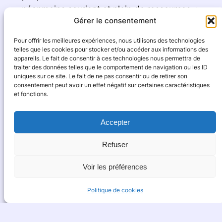
néanmoins souriant et plein de ressources. ¡
Gérer le consentement
Viva Cuba !
Pour offrir les meilleures expériences, nous utilisons des technologies
telles que les cookies pour stocker et/ou accéder aux informations des
BIO EXPRESS
appareils. Le fait de consentir à ces technologies nous permettra de
traiter des données telles que le comportement de navigation ou les ID
Irène et Joël, les
Cyclomigrateurs,
ont
uniques sur ce site. Le fait de ne pas consentir ou de retirer son
consentement peut avoir un effet négatif sur certaines caractéristiques
beaucoup voyagé sur leurs vélos couchés
et fonctions.
en France et dans le monde. En 2013, ils
laissent tomber leur travail respectif pour
Accepter
aller parcourir la planète.
« Quand on n’est
pas en voyage à vélo couché, on est en train
Refuser
de rêver au prochain »
, disent-ils.
Voir les préférences
LES SUIVRE
Politique de cookies
Lien