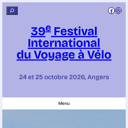
Aller
Rejoignez CCI sur Facebook
Rejoignez CCI sur Instagram
R
au
e
contenu
e
c
39
Festival
h
International
e
r
du Voyage à Vélo
c
h
e
24 et 25 octobre 2026, Angers
r
Menu