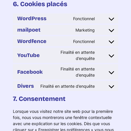
6. Cookies placés
WordPress
Fonctionnel
Consent
to
mailpoet
Marketing
Consent
service
to
wordpress
Wordfence
Fonctionnel
Consent
service
to
mailpoet
Finalité en attente
YouTube
service
Consent
d’enquête
wordfence
to
Finalité en attente
service
Facebook
Consent
d’enquête
youtube
to
Divers
Finalité en attente d’enquête
service
Consent
facebook
to
7. Consentement
service
divers
Lorsque vous visitez notre site web pour la première
fois, nous vous montrerons une fenêtre contextuelle
avec une explication sur les cookies. Dès que vous
cliquez sur « Enregistrer les préférences » vous nous