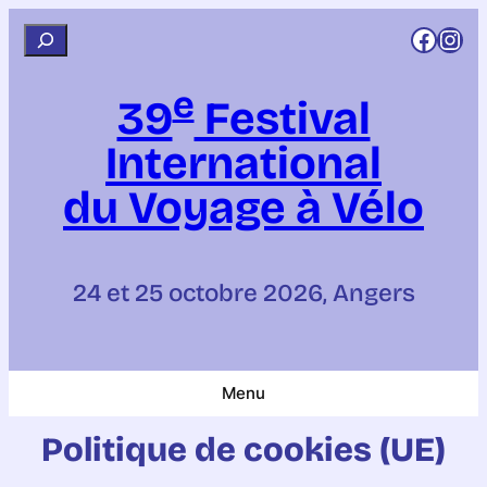
Rejoignez CCI sur Facebook
Rejoignez CCI sur Instagram
R
e
e
c
39
Festival
h
International
e
r
du Voyage à Vélo
c
h
e
24 et 25 octobre 2026, Angers
r
Menu
Politique de cookies (UE)