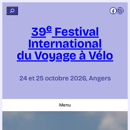
Aller
Rejoignez CCI sur Facebook
Rejoignez CCI sur Instagram
R
au
e
contenu
e
c
39
Festival
h
International
e
r
du Voyage à Vélo
c
h
e
24 et 25 octobre 2026, Angers
r
Menu