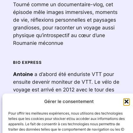
Tourné comme un documentaire-vlog, cet
épisode mêle images immersives, moments
de vie, réflexions personnelles et paysages
grandioses, pour raconter un voyage aussi
physique qu’introspectif au cœur d’une
Roumanie méconnue
BIO EXPRESS
Antoine
a d’abord été enduriste VTT pour
ensuite devenir moniteur de VTT. Le vélo de
voyage est arrivé en 2012 avec le tour des
Annapurnas au Népal. Depuis, le voyage à
Gérer le consentement
vélo ne le quitte plus et c’est sur plus de 20
weekends dans l’année qu’ils arpentent avec
Pour offrir les meilleures expériences, nous utilisons des technologies
telles que les cookies pour stocker et/ou accéder aux informations des
Hélène les contrées avec leurs vélos
appareils. Le fait de consentir à ces technologies nous permettra de
(VTT/gravels).
traiter des données telles que le comportement de navigation ou les ID