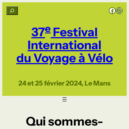
Aller
Rejoignez CCI sur Facebook
Rejoignez CCI sur Instagram
R
au
e
contenu
c
e
37
Festival
h
e
International
r
du Voyage à Vélo
c
h
e
r
24 et 25 février 2024, Le Mans
Qui sommes-