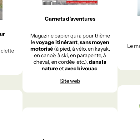
Carnets d’aventures
ur
Magazine papier qui a pour thème
le
voyage itinérant
,
sans moyen
Le ma
motorisé
(à pied, à vélo, en kayak,
clette
en canoë, à ski, en parapente, à
cheval, en cordée, etc.),
dans la
nature
et
avec bivouac
.
Site web