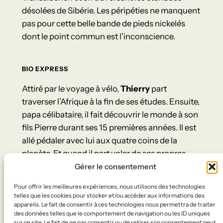
désolées de Sibérie. Les péripéties ne manquent
pas pour cette belle bande de pieds nickelés
dont le point commun est l’inconscience.
BIO EXPRESS
Attiré par le voyage à vélo,
Thierry
part
traverser l’Afrique à la fin de ses études. Ensuite,
papa célibataire, il fait découvrir le monde à son
fils Pierre durant ses 15 premières années. Il est
allé pédaler avec lui aux quatre coins de la
planète. Et quand il part voler de ses propres
ailes, Thierry entame à 50 ans passés une
Gérer le consentement
« carrière » de cycliste longue distance.
Pour offrir les meilleures expériences, nous utilisons des technologies
« Puisque je n’ai pas beaucoup de temps pour
telles que les cookies pour stocker et/ou accéder aux informations des
voyager, je trouve la solution en augmentant les
appareils. Le fait de consentir à ces technologies nous permettra de traiter
des données telles que le comportement de navigation ou les ID uniques
distances journalières parcourues ! ».
sur ce site. Le fait de ne pas consentir ou de retirer son consentement peut