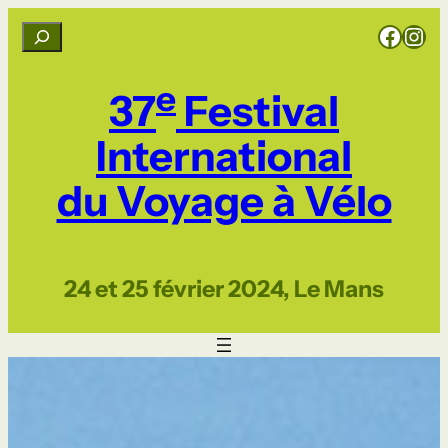
Aller
Rejoignez CCI sur Facebook
Rejoignez CCI sur Instagram
R
au
e
contenu
c
e
37
Festival
h
e
International
r
du Voyage à Vélo
c
h
e
r
24 et 25 février 2024, Le Mans