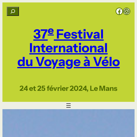
Aller
Rejoignez CCI sur Facebook
Rejoignez CCI sur Instagram
R
au
e
contenu
c
e
37
Festival
h
e
International
r
du Voyage à Vélo
c
h
e
r
24 et 25 février 2024, Le Mans