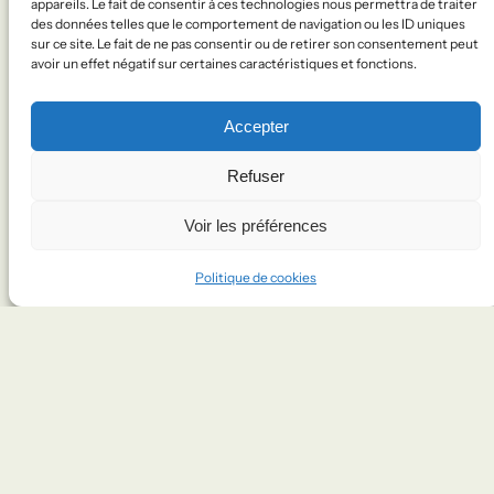
appareils. Le fait de consentir à ces technologies nous permettra de traiter
la fatigue est vite oubliée et suivie de moments
des données telles que le comportement de navigation ou les ID uniques
d’euphorie.
sur ce site. Le fait de ne pas consentir ou de retirer son consentement peut
avoir un effet négatif sur certaines caractéristiques et fonctions.
BIO EXPRESS
Accepter
Jérémy Meucci
est ingénieur en mécanique et
Refuser
travaille depuis plusieurs années en Alsace.
Claire et Jérémy avaient fait un premier voyage
Voir les préférences
à vélo en Europe, de la Grèce à Berlin.
Politique de cookies