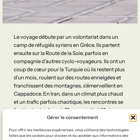
Le voyage débute par un volontariat dans un
camp de réfugiés syriens en Grèce. Ils partent
ensuite sur la Route de la Soie, parfois en
compagnie d’autres cyclo-voyageurs. Ils ont un
coup de cœur pour la Turquie où ils restent plus
d’un mois, roulent sur des routes enneigées et
franchissent des montagnes, s’émerveillent en
Cappadoce. En Iran, dans un climat plus chaud
et un trafic parfois chaotique, les rencontres se
font instantanément. Place ensuite à l’Asie
Gérer le consentement
Centrale avec le Pamir à l’horizon qu’ils
atteignent après 4 mois de voyage. Là-haut,
Pour offrir les meilleures expériences, nous utilisons des technologies
une fois les hauts-cols passés à plus de 4500 m,
telles que les cookies pour stocker et/ou accéder aux informations des