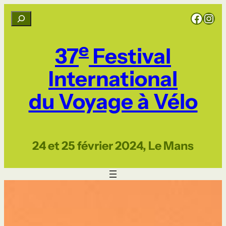
Aller
Rejoignez CCI sur Facebook
Rejoignez CCI sur Instagram
R
au
e
contenu
c
e
37
Festival
h
e
International
r
du Voyage à Vélo
c
h
e
r
24 et 25 février 2024, Le Mans