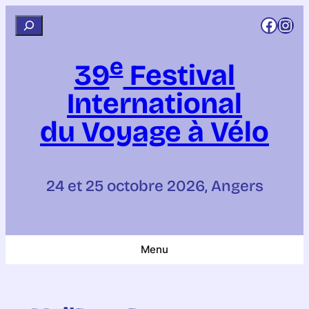
Aller
Rejoignez CCI sur Facebook
Rejoignez CCI sur Instagram
R
au
e
contenu
e
c
39
Festival
h
International
e
r
du Voyage à Vélo
c
h
e
24 et 25 octobre 2026, Angers
r
Menu